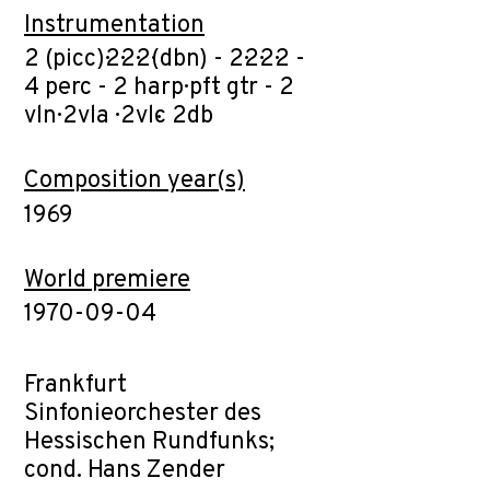
Instrumentation
2 (picc)·2·2·2·(dbn) - 2·2·2·2 -
4 perc - 2 harp· pft· gtr - 2
vln· 2vla · 2vlc· 2db
Composition year(s)
1969
World premiere
1970-09-04
Frankfurt
Sinfonieorchester des
Hessischen Rundfunks;
cond. Hans Zender