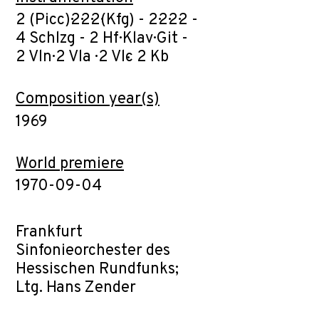
2 (Picc)·2·2·2·(Kfg) - 2·2·2·2 -
4 Schlzg - 2 Hf· Klav· Git -
2 Vln· 2 Vla · 2 Vlc· 2 Kb
Composition year(s)
1969
World premiere
1970-09-04
Frankfurt
Sinfonieorchester des
Hessischen Rundfunks;
Ltg. Hans Zender